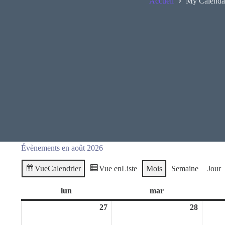
Accueil
My Calenda
Évènements en août 2026
Vue
Calendrier
Vue en
Liste
Mois
Semaine
Jour
lun
lundi
mar
mardi
27
27
28
28
juillet
juillet