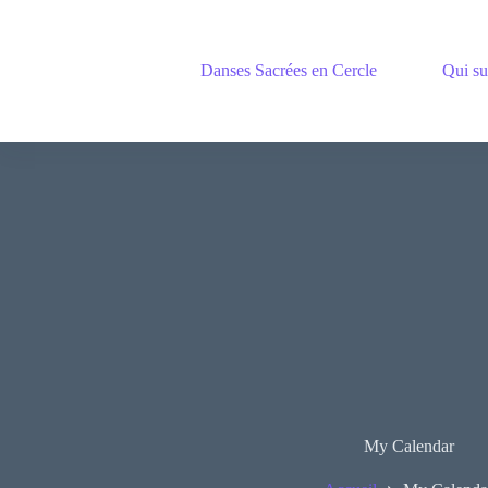
Passer
au
contenu
Danses Sacrées en Cercle
Qui su
My Calendar