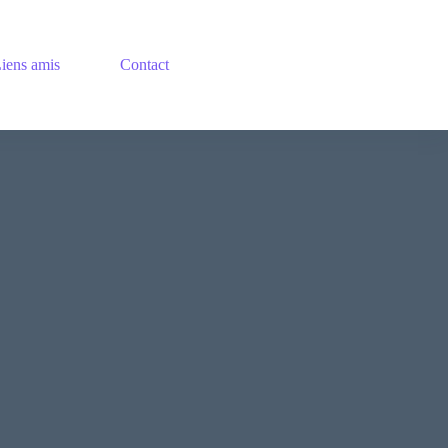
iens amis
Contact