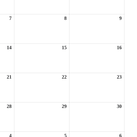
2026
2026
2026
7
7
8
8
9
9
août
août
août
2026
2026
2026
14
14
15
15
16
16
août
août
août
2026
2026
2026
21
21
22
22
23
23
août
août
août
2026
2026
2026
28
28
29
29
30
30
août
août
août
2026
2026
2026
4
4
5
5
6
6