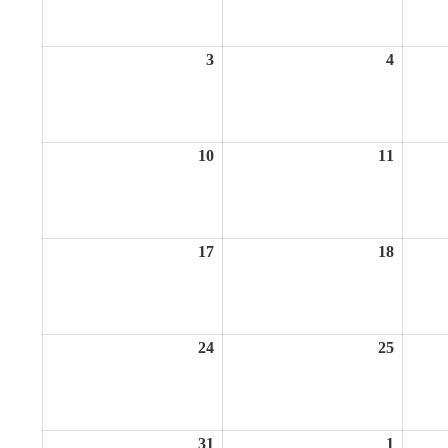
2026
2026
3
3
4
4
août
août
2026
2026
10
10
11
11
août
août
2026
2026
17
17
18
18
août
août
2026
2026
24
24
25
25
août
août
2026
2026
31
31
1
1