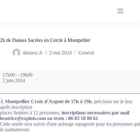
Passer
au
contenu
2h de Danses Sacrées en Cercle à Montpellier
dansesc.fr
2 mai 2024
General
2h
17h00
–
19h00
de
2 juin 2024
Danses
Sacrées
en
Cercle
À
Montpellier Croix d'Argent de 17h à 19h
, précision sur le lieu
à
après inscription
Montpellier
places limitées à 12 personnes,
inscriptions nécessaires par mail
beatrice@explois.com ou texto : 06 83 18 00 61
Cette soirée sera suivie d'une auberge espagnole pour les personnes qui
le souhaiteront.