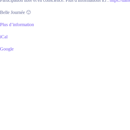
Participation libre et en conscience. Plus d'informations ici :
https://dans
Belle Journée 🙂
Plus d’information
iCal
Google