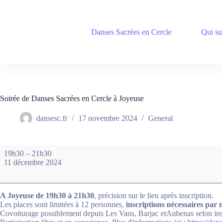
Passer
au
contenu
Danses Sacrées en Cercle
Qui su
Soirée de Danses Sacrées en Cercle à Joyeuse
dansesc.fr
17 novembre 2024
General
Soirée
19h30
–
21h30
de
11 décembre 2024
Danses
Sacrées
en
Cercle
A Joyeuse de 19h30 à 21h30
, précision sur le lieu après inscription.
à
Les places sont limitées à 12 personnes,
inscriptions nécessaires par
Joyeuse
Covoiturage possiblement depuis Les Vans, Barjac etAubenas selon inscri